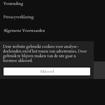
Verzending
Privacyverklaring
Algemene Voorwaarden
Contact
Deze website gebruikt cookies voor analyse-
doeleinden en/of het tonen van advertenties. Door
gebruik te blijven maken van de site gaat u
hiermee akkoord.
Volg KittyPaws
Akkoord
E-mailadres
Facebook
F
I
a
n
c
s
e
t
© 2021 - 2023 KittyPaws KVK: 88915808