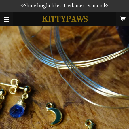
⟢Shine bright like a Herkimer Diamond⟣
Ga
direct
KITTYPAWS
naar
de
hoofdinhoud