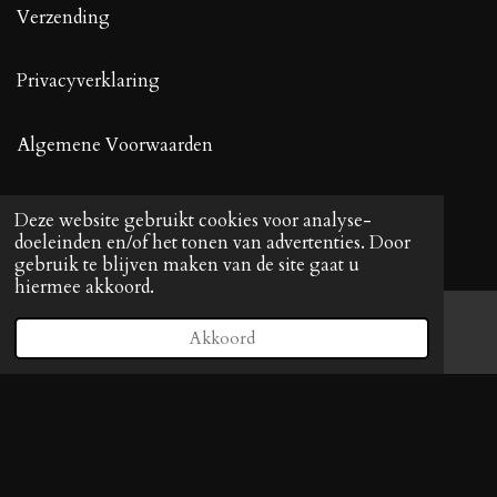
Verzending
Privacyverklaring
Algemene Voorwaarden
Contact
Deze website gebruikt cookies voor analyse-
doeleinden en/of het tonen van advertenties. Door
gebruik te blijven maken van de site gaat u
hiermee akkoord.
Volg KittyPaws
Akkoord
E-mailadres
Facebook
F
I
a
n
c
s
e
t
© 2021 - 2023 KittyPaws KVK: 88915808