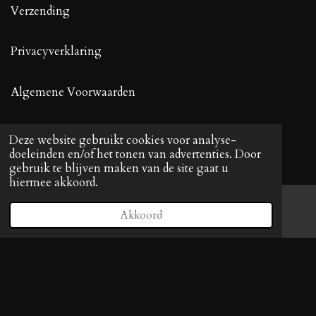
Verzending
Privacyverklaring
Algemene Voorwaarden
Contact
Deze website gebruikt cookies voor analyse-
doeleinden en/of het tonen van advertenties. Door
gebruik te blijven maken van de site gaat u
hiermee akkoord.
Volg KittyPaws
Akkoord
E-mailadres
Facebook
F
I
a
n
c
s
e
t
© 2021 - 2023 KittyPaws KVK: 88915808