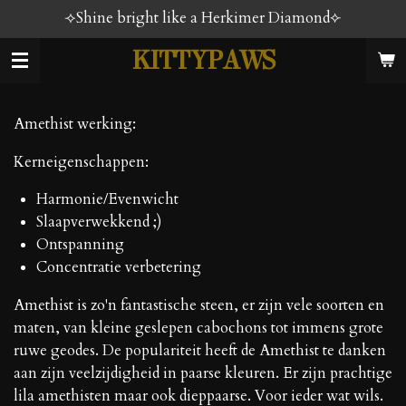
⟢Shine bright like a Herkimer Diamond⟣
Ga
direct
KITTYPAWS
naar
de
hoofdinhoud
Amethist werking:
Kerneigenschappen:
Harmonie/Evenwicht
Slaapverwekkend ;)
Ontspanning
Concentratie verbetering
Amethist is zo'n fantastische steen, er zijn vele soorten en
maten, van kleine geslepen cabochons tot immens grote
ruwe geodes. De populariteit heeft de Amethist te danken
aan zijn veelzijdigheid in paarse kleuren. Er zijn prachtige
lila amethisten maar ook dieppaarse. Voor ieder wat wils.